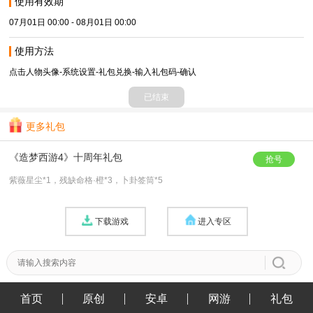
使用有效期
07月01日 00:00 - 08月01日 00:00
使用方法
点击人物头像-系统设置-礼包兑换-输入礼包码-确认
已结束
更多礼包
《造梦西游4》十周年礼包
抢号
紫薇星尘*1，残缺命格·橙*3，卜卦签筒*5
下载游戏
进入专区
首页
原创
安卓
网游
礼包