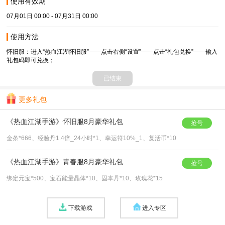
使用有效期
07月01日 00:00 - 07月31日 00:00
使用方法
怀旧服：进入“热血江湖怀旧服”——点击右侧“设置”——点击“礼包兑换”——输入
礼包码即可兑换；
已结束
更多礼包
《热血江湖手游》怀旧服8月豪华礼包
抢号
金条*666、经验丹1.4倍_24小时*1、幸运符10%_1、复活币*10
《热血江湖手游》青春服8月豪华礼包
抢号
绑定元宝*500、宝石能量晶体*10、固本丹*10、玫瑰花*15
下载游戏
进入专区