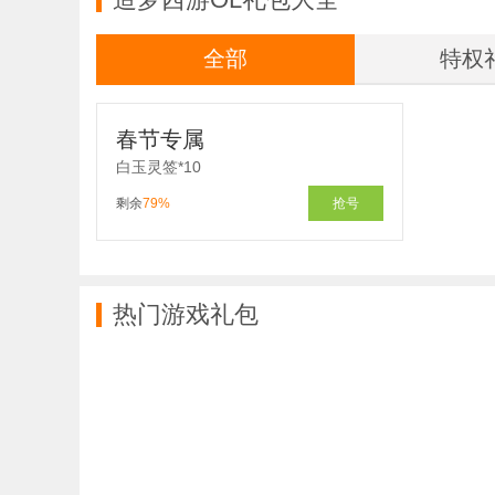
全部
特权
春节专属
白玉灵签*10
剩余
79%
抢号
热门游戏礼包