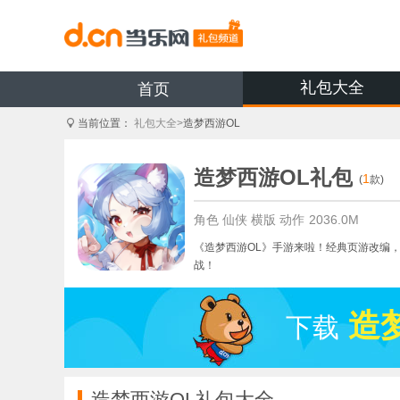
礼包大全
首页
当前位置：
礼包大全>
造梦西游OL
造梦西游OL礼包
1
(
款)
角色
仙侠
横版
动作
2036.0M
《造梦西游OL》手游来啦！经典页游改编
战！
造
下载
造梦西游OL礼包大全