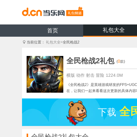
礼包大全
首页
当前位置：
礼包大全>
全民枪战2
全民枪战2礼包
0
(
款)
横版
动作
射击
冒险
1224.0M
《全民枪战2》是英雄游戏研发的FPS+
在，让我们一起来看看这次更新的具体内容
全
下载
全民枪战2礼包大全